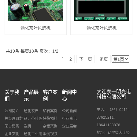
通化茶叶色选机
通化茶叶色选机
共19条
每页18条
页次：1/2
1
2
下一页
尾页
大连泰一明光电
关于我
产品展
客户案
新闻中
科技有限公司
们
示
例
心
电话：（86）0411-
公司简介
通化农产
矿石案例
公司新闻
87625211，
总经理致辞
品、茶叶色
特殊物料
行业资讯
18641138876
荣誉资质
选机
杂粮案例
企业展会
地址：辽宁省大连经
企业文化
通化工业用
案例视频