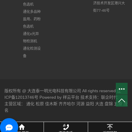
济技术开发区港兴大
色选机
街77-46号
通化多品种
盐用、药粉
色选机
通化x光异
物检测机
通化检测设
备
版权所有 @ 大连泰一明光电科技有限公司 All rights reserved 辽
ICP备12013746号
Powered by
祥云平台
技术支持：
联企时代
主营区域：
通化
松原
佳木斯
齐齐哈尔
河源
益阳
大连
盘锦
五原
茂
名