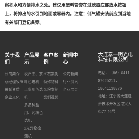
察积水和方便排水之处。建议用塑料管套在过滤器底部放水按钮
上，将排出的水引到地面或容器内。注意：储气罐安装前应到当地
有关部门登记备案。
大连泰一明光电
关于我
产品展
客户案
新闻中
科技有限公司
们
示
例
心
电话：（86）0411-
公司简介
农产品、茶
矿石案例
公司新闻
87625211，
总经理致辞
叶色选机
特殊物料
行业资讯
18641138876
荣誉资质
工业用色选
杂粮案例
企业展会
地址：辽宁省大连经
企业文化
机
案例视频
济技术开发区港兴大
多品种盐
街77-46号
用、药粉色
选机
x光异物检
测机