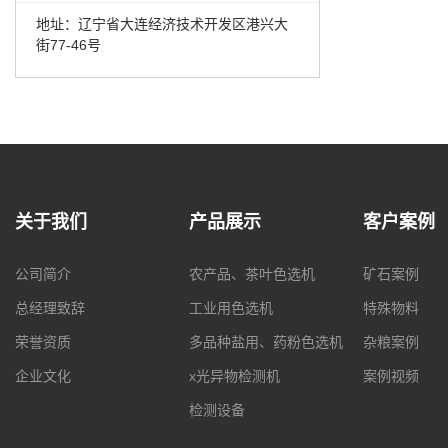
地址：辽宁省大连经济技术开发区港兴大
街77-46号
关于我们
产品展示
客户案例
公司简介
农产品、茶叶色选机
矿石案例
总经理致辞
工业用色选机
特殊物料
荣誉资质
多品种盐用、药粉色选机
杂粮案例
企业文化
x光异物检测机
案例视频
检测设备