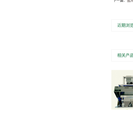
下一篇：
盐
近期浏
相关产
全防腐多品种盐用色选机TC-60MM