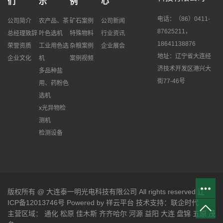
们
示
例
心
电话：（86）0411-
公司简介
农产品、茶
矿石案例
公司新闻
87625211，
总经理致辞
叶色选机
特殊物料
行业资讯
18641138876
荣誉资质
工业用色选
杂粮案例
企业展会
地址：辽宁省大连经
企业文化
机
案例视频
济技术开发区港兴大
多品种盐
街77-46号
用、药粉色
选机
x光异物检
测机
检测设备
版权所有 @ 大连泰一明光电科技有限公司 All rights reserved 辽
ICP备12013746号
Powered by
祥云平台
技术支持：
联企时代
主营区域：
通化
松原
佳木斯
齐齐哈尔
河源
益阳
大连
盘锦
五原
茂