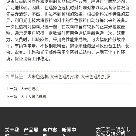
设备质量的可靠性和使用的长期稳定性方面，应进行全面地咨询，
广泛地比较。因此，在选择色选机时对处理对象以及其含杂情况首
先要弄清楚，不然，则达不到预想的效果。根据物料光学特性的差
异，利用光电技术将颗粒物料中的异色颗粒自动分拣出来的设备。
一次色选机对物料只选一遍，在次料中含有较多的正常米粒或麦
粒，通常是用户积攒一定数量时再用色选机重新色选一次，既费
力，又费时，比较麻烦。采用高性能集成块，可大幅度降低故障
率，节约耗电量。不锈钢收料仓，避免米糠潮湿导致设备生锈，长
虫，霉变。电路和光学部件采用全密封式结构，达到无尘工作环
境，保证设备工作稳定。
相关标签：
大米色选机
,
大米色选机价格
,
大米色选机批发
上一篇：
大米色选机
下一篇：
大连大米色选机
大连泰一明光电
关于我
产品展
客户案
新闻中
科技有限公司