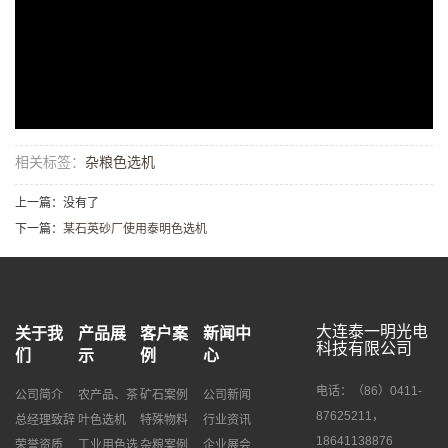
相关标签：
杂粮色选机
上一篇：没有了
下一篇：
某石英砂厂使用泰明色选机
大连泰一明光电
关于我
产品展
客户案
新闻中
科技有限公司
们
示
例
心
电话：（86）0411-
公司简介
农产品、茶
矿石案例
公司新闻
87625211，
总经理致辞
叶色选机
特殊物料
行业资讯
18641138876
荣誉资质
工业用色选
杂粮案例
企业展会