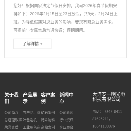
您好！根据国家法定节假日安排，我司2026年春节假期安
排如下：2026年2月15日至23日放假，共9天，2月24日上
班。为降低假期对您业务的影响，若您有紧急业务需求，
可提前与专属售后沟通协调；假期期间...
了解详情 +
大连泰一明光电
关于我
产品展
客户案
新闻中
科技有限公司
们
示
例
心
电话：（86）0411-
公司简介
农产品、茶
矿石案例
公司新闻
87625211，
总经理致辞
叶色选机
特殊物料
行业资讯
18641138876
荣誉资质
工业用色选
杂粮案例
企业展会